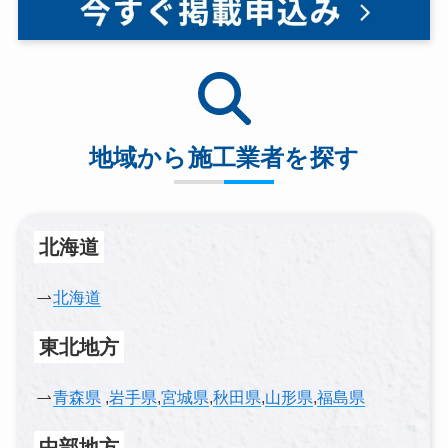
地域から施工業者を探す
北海道
北海道
東北地方
青森県
,
岩手県
,
宮城県
,
秋田県
,
山形県
,
福島県
中部地方