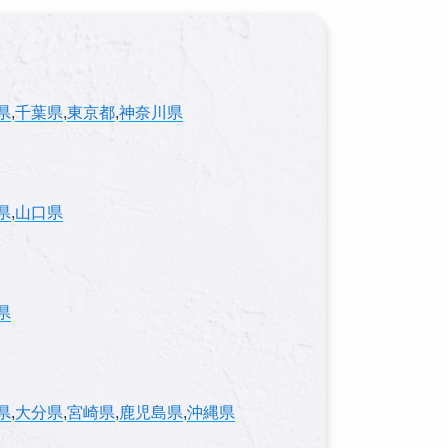
県
,
千葉県
,
東京都
,
神奈川県
県
,
山口県
県
県
,
大分県
,
宮崎県
,
鹿児島県
,
沖縄県